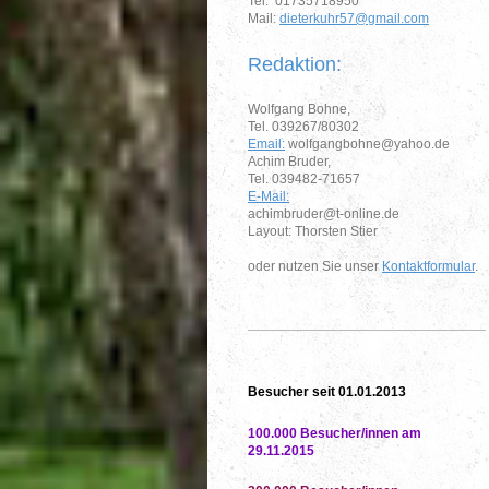
Tel. 01735718950
Mail:
dieterkuhr57@gmail.com
Redaktion:
Wolfgang Bohne,
Tel. 039267/80302
Email:
wolfgangbohne@yahoo.de
Achim Bruder,
Tel. 039482-71657
E-Mail:
achimbruder@t-online.de
Layout: Thorsten Stier
oder nutzen Sie unser
Kontaktformular
.
Besucher seit 01.01.2013
100.000 Besucher/innen am
29.11.2015