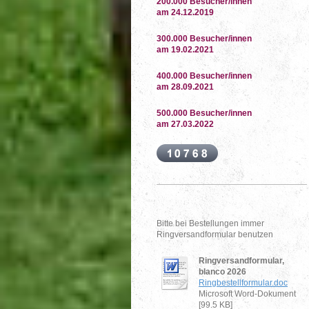
200.000 Besucher/innen
am 24.12.2019
300.000 Besucher/innen
am 19.02.2021
400.000 Besucher/innen
am 28.09.2021
500.000 Besucher/innen
am 27.03.2022
Bitte bei Bestellungen immer
Ringversandformular benutzen
Ringversandformular,
blanco 2026
Ringbestellformular.doc
Microsoft Word-Dokument
[99.5 KB]