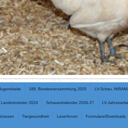
Jugendseite
188. Bundesversammlung 2025
LV-Schau, MIRAM
Landesmeister 2024
Schauenkalender 2026-27
LV-Jahresarbe
trassen
Tiergesundheit
Leserforum
Formulare/Downloads