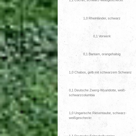
1,1 Cochin, schwarz-weißgescheckt
1,0 Rheinländer, schwarz
0,1 Vorwerk
0,1 Bantam, orangehalsig
1,0 Chabos, gelb mit schwarzem Schwanz
0,1 Deutsche Zwerg-Wyandotte, weiß-
schwarzcolumbia
1,0 Ungarische Riesentaube, schwarz-
weißgescheckt
1,1 Deutsche Schnabelkuppige