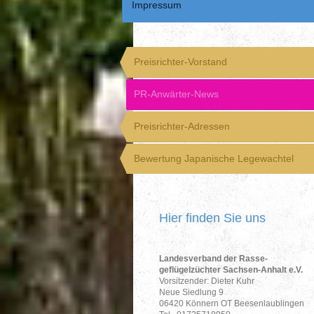
Impressum
Preisrichter-Vorstand
PR-Anwärter-News
Preisrichter-Adressen
Bewertung Japanische Legewachtel
Hier finden Sie uns
Landesverband der Rasse-
geflügelzüchter Sachsen-Anhalt e.V.
Vorsitzender: Dieter Kuhr
Neue Siedlung 9
06420 Könnern OT Beesenlaublingen