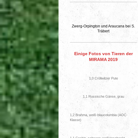
Zwerg-Orpington und Araucana bei S.
Träbert
Einige Fotos von Tieren der
MIRAMA 2019
1,0 Cröllwitzer Pute
1,1 Russische Gänse, grau
1,2 Brahma, weiß-blaucolumbia (AOC-
Klasse)