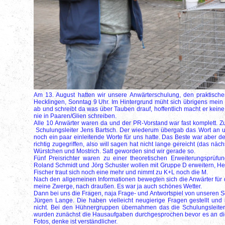
Am 13. August hatten wir unsere Anwärterschulung, den praktische
Hecklingen, Sonntag 9 Uhr. Im Hintergrund müht sich übrigens mein
ab und schreibt da was über Tauben drauf, hoffentlich macht er keine
nie in Paaren/Glien schreiben.
Alle 10 Anwärter waren da und der PR-Vorstand war fast komplett. Z
Schulungsleiter Jens Bartsch. Der wiederum übergab das Wort an 
noch ein paar einleitende Worte für uns hatte. Das Beste war aber 
richtig zugegriffen, also will sagen hat nicht lange gereicht (das n
Würstchen und Mostrich. Satt geworden sind wir gerade so.
Fünf Preisrichter waren zu einer theoretischen Erweiterungsprüfung
Roland Schmidt und Jörg Schuster wollen mit Gruppe D erweitern, He
Fischer traut sich noch eine mehr und nimmt zu K+L noch die M.
Nach den allgemeinen Informationen bewegten sich die Anwärter für d
meine Zwerge, nach draußen. Es war ja auch schönes Wetter.
Dann bei uns die Fragen, naja Frage- und Antwortspiel von unseren 
Jürgen Lange. Die haben vielleicht neugierige Fragen gestellt und 
nicht. Bei den Hühnergruppen übernahmen das die Schulungsleiter 
wurden zunächst die Hausaufgaben durchgesprochen bevor es an die 
Fotos, denke ist verständlicher.