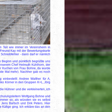
n Teil wie immer im Vereinsheim in
 Freund Kay mit der Bewertungskarte
 Schreibfehler - dann darf er nämlich
u Beginn und pünktlich begrüßte uns
unserem Chef Helmuth Kühlhorn, der
der Kuchen von Frau Bohne, da wurde
ächste Mal mehr). Nachher gab es noch
 einbestellt: Andree Walther für A,
iko Körner in den Gruppen K+L, Jörg
ie Hühner und die verkleinerten, ich
Schulungsleitern Wolfgang Bohne und
immer so, als wüssten sie es selbst
Jens Bartsch und Dirk Peters. Hier
Käfige ging. Ich erkläre das an den