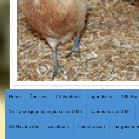
Home
Über uns
LV-Vorstand
Jugendseite
188. Bu
15. Landesjugendjungtierschau 2025
Landesmeister 2024
SV-Nachrichten
Zuchtbuch
Heimatrassen
Tiergesundhe