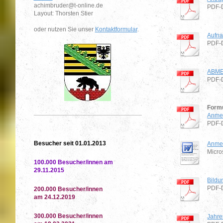
achimbruder@t-online.de
PDF-D
Layout: Thorsten Stier
oder nutzen Sie unser
Kontaktformular
.
Aufn
PDF-D
ABME
PDF-D
Formu
Anmel
PDF-D
Besucher seit 01.01.2013
Anmel
Micro
100.000 Besucher/innen am
29.11.2015
Bildu
PDF-D
200.000 Besucher/innen
am 24.12.2019
300.000 Besucher/innen
Jahre