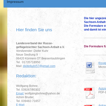
Impressum
Die hier angeze
Sachsen-Anhalt 
Die Formulare st
Hier finden Sie uns
und damit ist ei
Landesverband der Rasse-
Die Formulare fü
geflügelzüchter Sachsen-Anhalt e.V.
Vorsitzender: Dieter Kuhr
Neue Siedlung 9
06420 Könnern OT Beesenlaublingen
Tel. 01735718950
Ringb
Mail:
dieterkuhr57@gmail.com
Micro
Redaktion:
Wolfgang Bohne,
Ausze
Tel. 039267/80302
PDF-D
Email:
wolfgangbohne@yahoo.de
Achim Bruder,
Tel. 039482-71657
E-Mail:
Antra