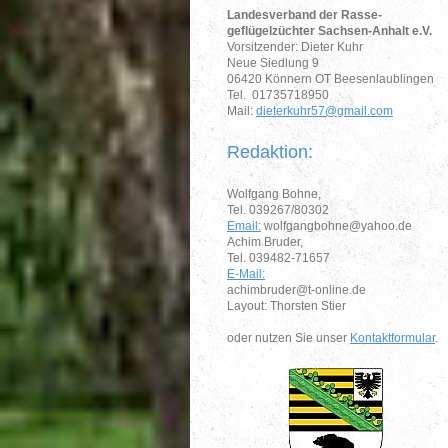
Landesverband der Rasse-
geflügelzüchter Sachsen-Anhalt e.V.
Vorsitzender: Dieter Kuhr
Neue Siedlung 9
06420 Könnern OT Beesenlaublingen
Tel. 01735718950
Mail:
dieterkuhr57@gmail.com
Redaktion:
Wolfgang Bohne,
Tel. 039267/80302
Email:
wolfgangbohne@yahoo.de
Achim Bruder,
Tel. 039482-71657
E-Mail:
achimbruder@t-online.de
Layout: Thorsten Stier
oder nutzen Sie unser
Kontaktformular
.