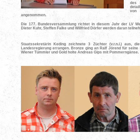
des 
detai
von 
angenommen.
Die 177. Bundesversammlung richtet in diesem Jahr der LV W
Dieter Kuhr, Steffen Falke und Willfried Dörfer werden daran teilne
Staatssekretärin Keding zeichnete 3 Züchter (v.r.n.l.) aus, d
Landesregierung errangen. Bronze ging an Ralf Jörend für seine 
Wiener Tümmler und Gold holte Andreas Gips mit Pommerngänse.