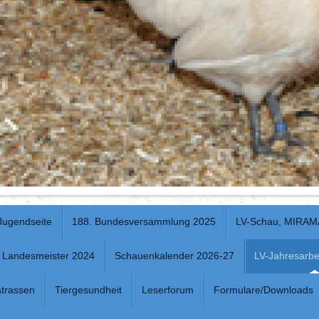
Jugendseite
188. Bundesversammlung 2025
LV-Schau, MIRAM
Landesmeister 2024
Schauenkalender 2026-27
LV-Jahresarbe
trassen
Tiergesundheit
Leserforum
Formulare/Downloads