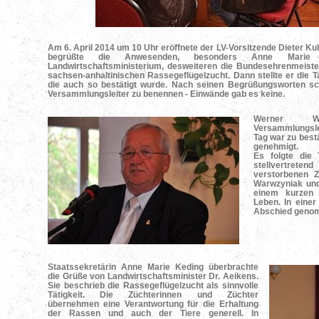
Am 6. April 2014 um 10 Uhr eröffnete der LV-Vorsitzende Dieter K
begrüßte die Anwesenden, besonders Anne Marie K
Landwirtschaftsministerium, desweiteren die Bundesehrenmeister
sachsen-anhaltinischen Rassegeflügelzucht. Dann stellte er die 
die auch so bestätigt wurde. Nach seinen Begrüßungsworten s
Versammlungsleiter zu benennen - Einwände gab es keine.
Werner W
Versammlungslei
Tag war zu best
genehmigt.
Es folgte die 
stellvertrete
verstorbenen 
Warwzyniak und 
einem kurzen 
Leben. In eine
Abschied geno
Staatssekretärin Anne Marie Keding überbrachte
die Grüße von Landwirtschaftsminister Dr. Aeikens.
Sie beschrieb die Rassegeflügelzucht als sinnvolle
Tätigkeit. Die Züchterinnen und Züchter
übernehmen eine Verantwortung für die Erhaltung
der Rassen und auch der Tiere generell. In