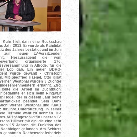
r Kuhr hielt dann eine Rückschau
as Jahr 2013. Er wurde als Kandidat
rz des Jahres bestätigt und im Juni
 zum neuen LV-Vorsitzenden
ählt. Herausragend die vom
esverband organisierte 176.
sversammlung in Allrode, für die
iel Lob gab. Ein neuer BDRG-
ident wurde gewählt - Christoph
l. Mit Siegfried Haenel, Otto Killat
Werner Westphal wurden 3 Züchter
ndesehrenmeistern ernannt. Zfrd.
 lobte die Arbeit im Zuchtbuch.
r bedankte er sich beim Ringwart
er Högel, der in diesem Jahr seine
warttätigkeit beendet. Sein Dank
 auch Werner Westphal und Klaus
tz für ihre Unterstützung. In seiner
viele Termine wahr zu nehmen. Die
tes Aushängeschild für unseren LV.
scha Hillmer mit ein, die eine sehr
 nach 15 Jahren die Funktion des
n Nachfolger gefunden. Am Schluss
en gesamten Rechenschaftsbericht