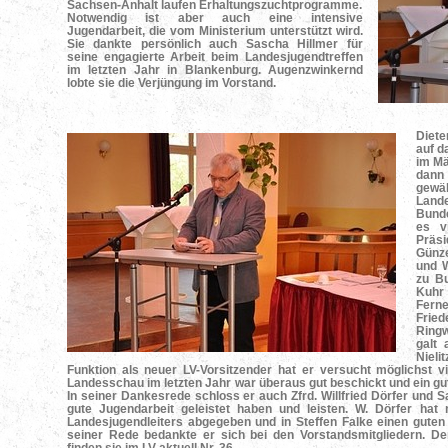
Sachsen-Anhalt laufen Erhaltungszuchtprogramme.
Notwendig ist aber auch eine intensive
Jugendarbeit, die vom Ministerium unterstützt wird.
Sie dankte persönlich auch Sascha Hillmer für
seine engagierte Arbeit beim Landesjugendtreffen
im letzten Jahr in Blankenburg. Augenzwinkernd
lobte sie die Verjüngung im Vorstand.
Diete
auf d
im Mä
dann
gew
Land
Bunde
es v
Präs
Günze
und 
zu Bu
Kuhr
Ferne
Fried
Ring
galt
Nieli
Funktion als neuer LV-Vorsitzender hat er versucht möglichst 
Landesschau im letzten Jahr war überaus gut beschickt und ein gu
In seiner Dankesrede schloss er auch Zfrd. Willfried Dörfer und Sa
gute Jugendarbeit geleistet haben und leisten. W. Dörfer hat
Landesjugendleiters abgegeben und in Steffen Falke einen gute
seiner Rede bedankte er sich bei den Vorstandsmitgliedern. D
finden sie im LV-aktuell Nr. 36.