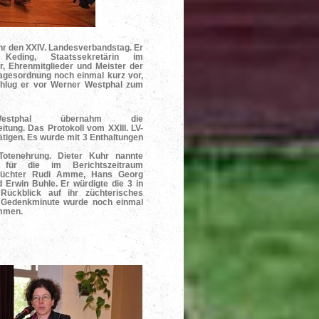
uhr den XXIV. Landesverbandstag. Er
eding, Staatssekretärin im
, Ehrenmitglieder und Meister der
Tagesordnung noch einmal kurz vor,
chlug er vor Werner Westphal zum
estphal übernahm die
tung. Das Protokoll vom XXIII. LV-
ätigen. Es wurde mit 3 Enthaltungen
Totenehrung. Dieter Kuhr nannte
nd für die im Berichtszeitraum
Züchter Rudi Amme, Hans Georg
Erwin Buhle. Er würdigte die 3 in
Rückblick auf ihr züchterisches
r Gedenkminute wurde noch einmal
mmen.