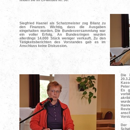
Siegfried Haenel als Schatzmeister zog Bilanz zu
den Finanzen. Wichtig, dass die Ausgaben
eingehalten wurden. Die Bundesversammlung war
ein voller Erfolg. An Bundesringen wurden
allerdings 14.000 Stück weniger verkauft. Zu den
Tätigkeitsberichten des Vorstandes gab es im
Anschluss keine Diskussion.
Die 
20.3
Kasse
Pete
Es g
vorb
akrib
wurd
Han
Rev
ansc
Vorst
Der
Scha