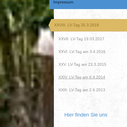
Impressum
XXVIII. LV-Tag 25.3.2018
XXVII. LV-Tag 19.03.2017
XXVI. LV-Tag am 3.4.2016
XXV. LV-Tag am 22.3.2015
XXIV. LV-Tag am 6.4.2014
XXIII. LV-Tag am 2.6.2013
Hier finden Sie uns